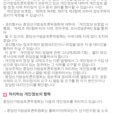
선거방송토론위원회가 보유하고 있는 개인정보에 대하여 개인정보 열
람·정정·삭제·처리정지 요구 등의 권리를 행사할 수 있습니다. 다만,
「개인정보 보호법」 제35조 제4항, 제37조 제2항에 의하여 정보주체의
권리가 제한될 수 있습니다.
- 권리행사는 중앙선거방송토론위원회에 대하여 「개인정보 보호법 시
행령」 제41조 제1항에 따라 서면, 전자우편, 모사전송(FAX) 등을 통하
여
할 수 있으며, 중앙선거방송토론위원회는 이에 대해 지체 없이 조치하
겠습니다.
- 권리행사는 정보주체의 법정대리인이나 위임을 받은 자 등 대리인을
통하여 하실 수 있습니다.
이 경우 「개인정보 처리 방법에 관한 고시(제2020-7호)」 별지 제11
호서식에 따른 위임장을 제출하셔야 합니다.
- 개인정보의 정정 및 삭제요구는 다른 법령에서 그 개인정보가 수집 대
상으로 명시되어 있는 경우에는 그 삭제를 요구할 수 없습니다.
- 정보주체는 중앙선거방송토론위원회가 처리하는 개인정보를 부정한
방법으로 취득하거나 열람·제공·이용하여서는 안됩니다.
- 중앙선거방송토론위원회는 정보주체 권리에 따른 열람의 요구, 정정·
삭제의 요구, 처리정지의 요구 시 열람 등 요구를 한 자가 본인이거나
정당한 대리인인지를 확인합니다.
처리하는 개인정보의 항목
중앙선거방송토론위원회는 다음의 개인정보를 처리하고 있습니다.
중앙선거방송토론위원회는 홈페이지(재외선거, 선거연수원 및 소속