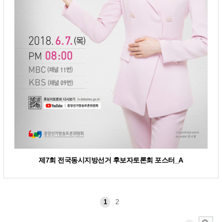
제7회 전국동시지방선거 후보자토론회 포스터_A
1
2