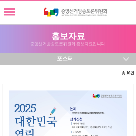
홍보자료
중앙선거방송토론위원회 홍보자료입니다.
포스터
총
16건