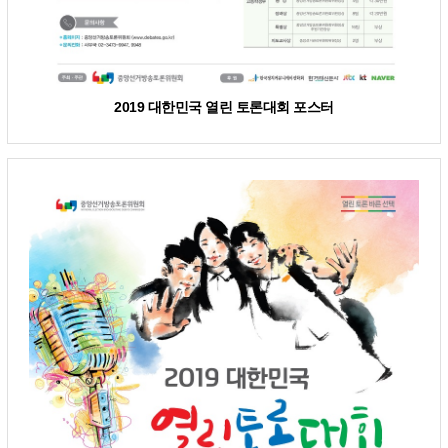
2019 대한민국 열린 토론대회 포스터