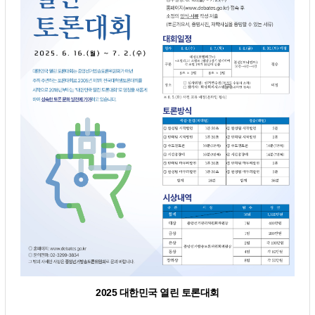
2025 대한민국 열린 토론대회