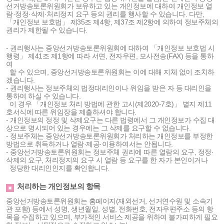
선거방송토론위원회가 보유하고 있는 개인정보에 대하여 개인정보 열
람·정정·삭제·처리정지 요구 등의 권리를 행사할 수 있습니다. 다만,
「개인정보 보호법」 제35조 제4항, 제37조 제2항에 의하여 정보주체의
권리가 제한될 수 있습니다.
- 권리행사는 중앙선거방송토론위원회에 대하여 「개인정보 보호법 시
행령」 제41조 제1항에 따라 서면, 전자우편, 모사전송(FAX) 등을 통하
여
할 수 있으며, 중앙선거방송토론위원회는 이에 대해 지체 없이 조치하
겠습니다.
- 권리행사는 정보주체의 법정대리인이나 위임을 받은 자 등 대리인을
통하여 하실 수 있습니다.
이 경우 「개인정보 처리 방법에 관한 고시(제2020-7호)」 별지 제11
호서식에 따른 위임장을 제출하셔야 합니다.
- 개인정보의 정정 및 삭제요구는 다른 법령에서 그 개인정보가 수집 대
상으로 명시되어 있는 경우에는 그 삭제를 요구할 수 없습니다.
- 정보주체는 중앙선거방송토론위원회가 처리하는 개인정보를 부정한
방법으로 취득하거나 열람·제공·이용하여서는 안됩니다.
- 중앙선거방송토론위원회는 정보주체 권리에 따른 열람의 요구, 정정·
삭제의 요구, 처리정지의 요구 시 열람 등 요구를 한 자가 본인이거나
정당한 대리인인지를 확인합니다.
처리하는 개인정보의 항목
중앙선거방송토론위원회는 홈페이지(재외선거, 선거연수원 및 소속기
관 포함) 등에서 성명, 생년월일, 성별, 전화번호, 전자우편주소 등의 항
목을 수집하고 있으며, 부가적인 서비스 제공을 위하여 불가피하게 필요