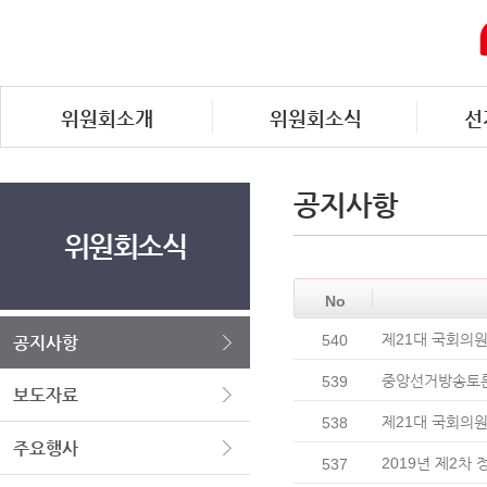
위원회소개
위원회소식
선
공지사항
위원회소식
No
제21대 국회의원
540
공지사항
중앙선거방송토론
539
보도자료
제21대 국회의
538
주요행사
2019년 제2차
537