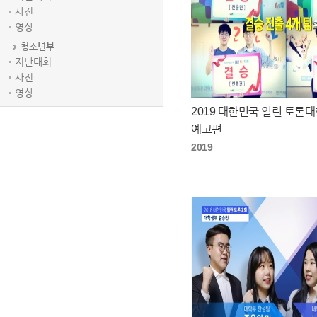
사진
영상
청소년부
지난대회
사진
영상
2019 대한민국 열린 토론
예고편
2019