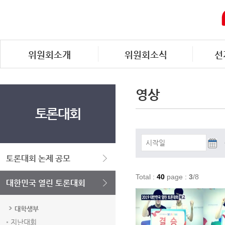
위원회소개
위원회소식
선
영상
토론대회
토론대회 논제 공모
Total :
40
page :
3
/8
대한민국 열린 토론대회
대학생부
지난대회