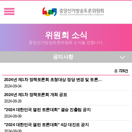
위원회 소식
중앙선거방송토론위원회 소식을 전합니다.
공지사항
총
728건
2024년 제1차 정책토론회 초청대상 정당 변경 및 토론…
2024-09-04
2024년 제1차 정책토론회 개최 공표
2024-08-28
"2024 대한민국 열린 토론대회" 결승 진출팀 공지
2024-08-09
"2024 대한민국 열린 토론대회" 4강 대진표 공지
2024-08-09