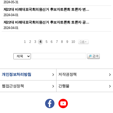
2024-05-31
제22대 비례대표국회의원선거 후보자토론회 토론자 변…
2024-04-01
제22대 비례대표국회의원선거 후보자토론회 토론자 공…
2024-04-01
1
2
3
4
5
6
7
8
9
10
개인정보처리방침
저작권정책
웹접근성정책
간행물