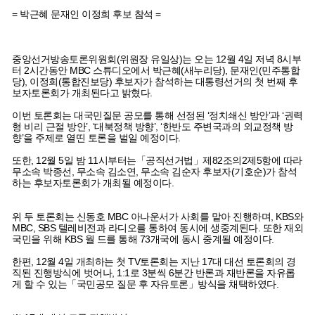
= 박근혜 문재인 이정희 후보 참석 =
중앙선거방송토론위원회(위원장 유일상)는 오는 12월 4일 저녁 8시부
터 2시간동안 MBC 스튜디오에서 박근혜(새누리당), 문재인(민주통합
당), 이정희(통합진보당) 후보자가 참석하는 대통령선거의 첫 번째 후
보자토론회가 개최된다고 밝혔다.
이번 토론회는 대국민질문 공모를 통해 선정된 ‘정치쇄신 방안’과 ‘권력
형 비리 근절 방안’, ‘대북정책 방향’, ‘한반도 주변국과의 외교정책 방
향’을 주제로 열띤 토론을 벌일 예정이다.
또한, 12월 5일 밤 11시부터는「공직선거법」제82조의2제5항에 따라
무소속 박종선, 무소속 김소연, 무소속 김순자 후보자(기호순)가 참석
하는 후보자토론회가 개최될 예정이다.
위 두 토론회는 신동호 MBC 아나운서가 사회를 맡아 진행하며, KBS와
MBC, SBS 텔레비전과 라디오를 통하여 동시에 생중계된다. 또한 재외
국민을 위해 KBS 월 드를 통해 73개국에 동시 중계될 예정이다.
한편, 12월 4일 개최하는 첫 TV토론회는 지난 17대 대선 토론회의 경
직된 진행방식에 벗어나, 1:1로 3분씩 6분간 반론과 재반론을 자유롭
게 할 수 있는「국민공모 질문 후 자유토론」방식을 채택하였다.