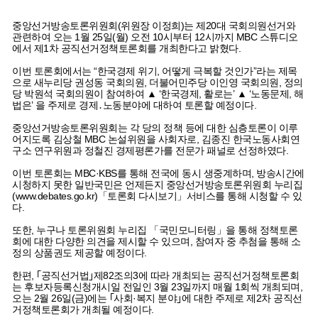
중앙선거방송토론위원회(위원장 이정희)는 제20대 국회의원선거와
관련하여 오는 1월 25일(월) 오전 10시부터 12시까지 MBC 스튜디오
에서 제1차 공직선거정책토론회를 개최한다고 밝혔다.
이번 토론회에서는 “한국경제 위기, 어떻게 극복할 것인가”라는 제목
으로 새누리당 권성동 국회의원, 더불어민주당 이인영 국회의원, 정의
당 박원석 국회의원이 참여하여 ▲ ‘한국경제, 활로는’ ▲ ‘노동문제, 해
법은’ 을 주제로 경제․노동분야에 대하여 토론할 예정이다.
중앙선거방송토론위원회는 각 당의 정책 등에 대한 심층토론이 이루
어지도록 김상철 MBC 논설위원을 사회자로, 김종진 한국노동사회연
구소 연구위원과 정철진 경제평론가를 전문가 패널로 선정하였다.
이번 토론회는 MBC·KBS를 통해 전국에 동시 생중계하며, 방송시간에
시청하지 못한 일반국민은 언제든지 중앙선거방송토론위원회 누리집
(www.debates.go.kr)「토론회 다시보기」서비스를 통해 시청할 수 있
다.
또한, 누구나 토론위원회 누리집 「국민모니터링」을 통해 정책토론
회에 대한 다양한 의견을 제시할 수 있으며, 참여자 중 추첨을 통해 소
정의 상품권도 제공할 예정이다.
한편, ｢공직선거법｣제82조의3에 따라 개최되는 공직선거정책토론회
는 후보자등록신청개시일 전일인 3월 23일까지 매월 1회씩 개최되며,
오는 2월 26일(금)에는 ｢사회·복지 분야｣에 대한 주제로 제2차 공직선
거정책토론회가 개최될 예정이다.