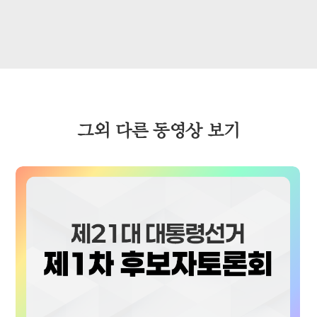
더불어민주당 이재명 후보부터 말씀하시죠.
▶ 이재명/더불어민주당: 존경하는 국민 여러분, 더불어민주당 대통령
후보 이재명입니다. 이번 첫 토론이 열렸던 날은 45년 전 5.18 계엄군이
광주에 진입하던 날이었습니다. 그런데 또 묘하게 오늘 27일은 광주의
계엄군들이 광주에 있던 전남도청을 기습해서 우리 계엄군들을
마지막으로 살상한 최후의 날이었습니다. 그날 새벽에 한강 작가의
소년이 온다에 나오는 동호 군, 문재학 군은 총에 맞아 사망했습니다.
그외 다른 동영상 보기
그러나 그 문재학 군은 다시 작년 12월 3일에 우리 국민들로 회생해서
이번 내란을 확고하게 진압하고 있습니다. 총알이 강하지만 투표보다는
약합니다. 국민 주권을 회복하고 내란을 극복하는 이번 선거에 꼭
참여해 주십시오.
▷ 전종환/사회자: 다음은 기호 5번 민주노동당 권영국 후보
말씀하시죠.
▶ 권영국/민주노동당: 국민 여러분, 안녕하십니까? 민주노동당 대통령
후보 권영국입니다. 쿠팡물류센터 야간 조를 마치고 집으로 돌아와
씻지도 못한 채 다시 알바 앱을 켜야 하는 청년. TV토론을 볼 시간도
관심을 둘 힘도 없는 그 청년에게 오늘 저는 이 자리에서 말을 건네고자