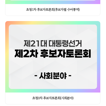
▷ 전종환/사회자: 마지막으로 기호 4번 개혁신당 이준석 후보
말씀하시죠.
초청1차 후보자토론회(후보자별 수어통역)
▶ 이준석/개혁신당: 작년 12월 3일 우리의 민주주의가 무너졌습니다.
비상계엄이라는 이름으로 헌법이 짓밟혔습니다. 그 책임을 외면한 채
이번에 후보를 낸 정당을 보며 국민은 묻습니다. 이것이 과연 상식인가.
우리는 아이들에게 이야기합니다. 사탕 준다고 따라가지 마. 그런데
지금 국가 재정에 대한 대책도 없이 뭐든 다 해주겠다는 후보를
따라가도 되는 걸까요? 우리 아이들에게 원칙 없는 나라를 물려줄 수는
없습니다. 이번 선거는 계엄을 옹호하는 비상식 세력, 포퓰리즘으로
유혹하는 반원칙 세력을 동시에 밀어내고 원칙과 상식을 되찾는
선거입니다. 빨간 윤석열이 지나간 자리를 파란 윤석열로 다시 채울
수는 없습니다. 보름달은 저물고 초승달은 차오릅니다. 초승달같이
새로운 시작에 대한민국의 미래를 맡겨주십시오. 저 이준석이 정치
교체, 세대교체, 시대 교체를 반드시 이루어내겠습니다.
▷ 전종환/사회자: 고맙습니다. 오늘 정치 분야 토론 모두 세 가지
주제를 준비했습니다. 첫 번째 주제는 사회자 공통질문에 답변을 해주고
시간총량제토론으로 진행이 됩니다. 이어서 두 가지 주제에 관한
초청2차 후보자토론회(사회분야)
후보들의 정치 외교 관련한 공약을 들어보고 주도권토론으로