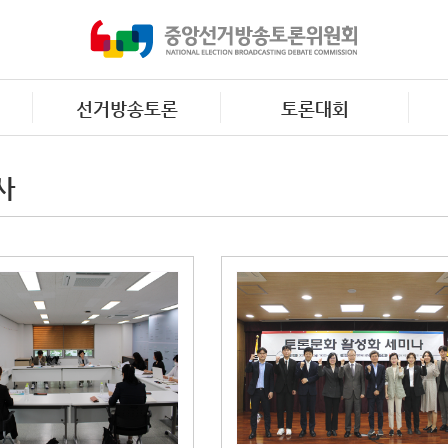
선거방송토론
토론대회
사