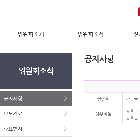
위원회소개
위원회소식
선
공지사항
위원회소식
공지사항
글쓴이
사무국
공표문-
보도자료
첨부파일
공표문-
주요행사