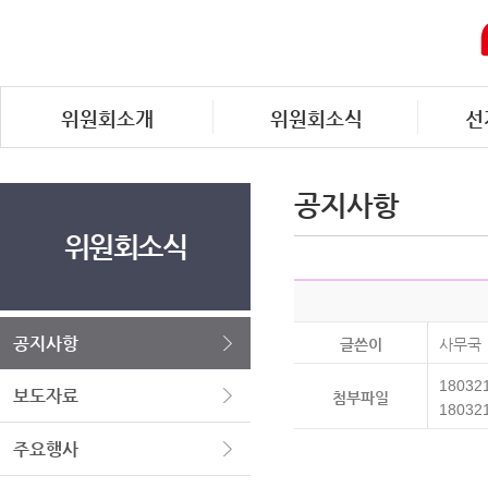
위원회소개
위원회소식
선
공지사항
위원회소식
공지사항
글쓴이
사무국
18032
보도자료
첨부파일
1803
주요행사