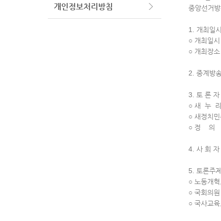
개인정보처리방침
중앙선거방
1. 개최일
○ 개최일시 : 
○ 개최장소
2. 중계방송
3. 토 론 자
○ 새 누 리
○ 새정치민
○ 정 의 
4. 사 회 자
5. 토론주
○ 노동개혁
○ 국회의원
○ 국사교육