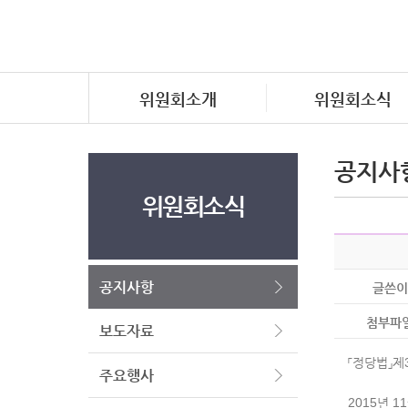
위원회소개
위원회소식
공지사
위원회소식
공지사항
글쓴이
첨부파
보도자료
「정당법」제
주요행사
2015년 1