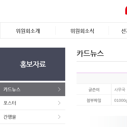
위원회소개
위원회소식
선
카드뉴스
홍보자료
카드뉴스
글쓴이
사무국
첨부파일
01000g
포스터
간행물