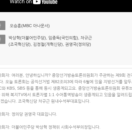
자
오승훈(MBC 아나운서)
박상혁(더불어민주당), 임종득(국민의힘), 차규근
자
(조국혁신당), 김정철(개혁신당), 권영국(정의당)
사회자: 여러분, 안녕하십니까? 중앙선거방송토론위원회가 주관하는 제9회 
. 오늘 토론회는 공직선거법 제82조의3에 따라 6월에 있을 지방선거를 앞두
C와 KBS, SBS 등을 통해 동시 생중계되고요. 중앙선거방송토론위원회 유튜
 위해 복지TV에서 토론자별 1:1 수어통역방송이 생중계되고 있음을 알려드립
리겠습니다. 조국혁신당 차규근 원내수석부대표입니다.
사회자: 정의당 권영국 대표입니다.
사회자: 더불어민주당 박상혁 정책위 사회수석부의장입니다.