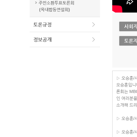
주민소환투표토론회
(옥내합동연설회)
토론규정
사회
정보공개
토론
▷ 오승훈/
오승훈입니다
론회는 MB
인 여러분을
소개해 드
▷ 오승훈/
▷ 오승훈/