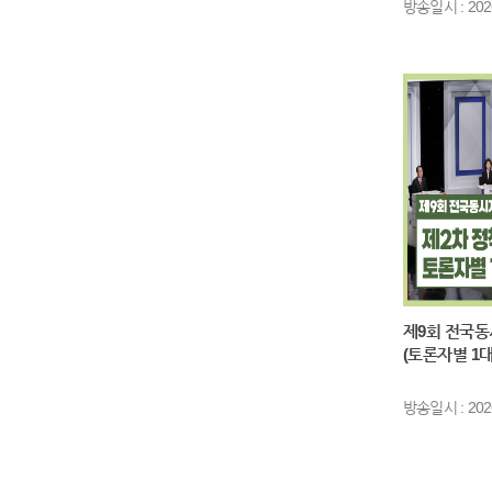
방송일시 : 2026
로 분석되기
그런데 국민
회복세에 
▷ 오승훈/
▶ 권영국/
잘 극복해 
결 원칙을 
고 전쟁 중
상마저 위협
노동자와 플
형 지원을 
제9회 전국동
(토론자별 1
▷ 오승훈/
방송일시 : 2026.
▶ 박상혁/
보다 국민 
장을 막기 
고가격제로 