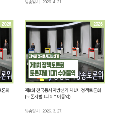
방송일시 : 2026. 4. 21.
하여 환급에 따른 소비 지출 증대 효과를 봤다고 봤습니다.
판하고 있습니다. 무척 아쉽게 생각합니다. 지금은 어렵게
니다. 다음으로 정의당 권영국 대표 답변해주시죠.
크십니까? 이럴 때일수록 격려하고 위로하며 현재의 위기를
호르무즈 해협으로의 군함 파견을 단호히 거부하고 평화적 해
상에 맞게 중견국들에게 협력체를 제안하고 협의체를 제안하
전쟁으로 인해 산업의 동맥과 신경망이 끊어지고 일자리와 밥
단지는 원료 부족과 조업 중단으로 인해서 가장 먼저 하청
하겠습니다. 화물과 석유화학 산업의 노동자들을 위한 맞춤
한민국을 재생에너지 자립 국가로 만들어가겠습니다.
토론회
제9회 전국동시지방선거 제1차 정책토론회
(토론자별 1대1 수어통역)
와 더불어민주당은 비상한 각오로 대응하고 있습니다. 무엇
방송일시 : 2026. 3. 27.
리 교민 204명을 무사히 귀환시켰습니다. 경제에 미치는 파
터 2400만 배럴의 원유를 긴급히 확보했습니다. 석유 최
0조 원 이상 규모의 시장 안정 조치로 선제 대응할 수 있