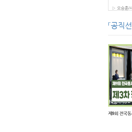
▷ 오승훈/
▷ 오승훈/
「공직선
▷ 오승훈/
됐음을 알려
주제로 토론
행한 뒤에 
서 관심 있
촉발된 경제
재 가격 상
략적 접근이
1분 30초
▶ 차규근/
화되고 있습
무엇보다 걱
제9회 전국동
엇보다 정부
이명박 정부
24만 원의